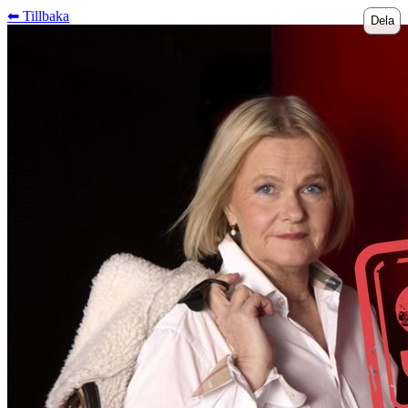
⬅︎ Tillbaka
Dela