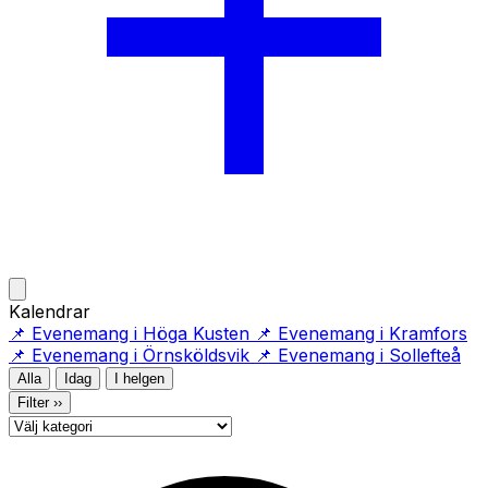
Öppna meny
Kalendrar
(öppnas i ny flik)
(ö
📌
Evenemang i Höga Kusten
📌
Evenemang i Kramfors
(öppnas i ny flik)
(öp
📌
Evenemang i Örnsköldsvik
📌
Evenemang i Sollefteå
Alla
Idag
I helgen
Filter
››
Kategori
Sök evenemang