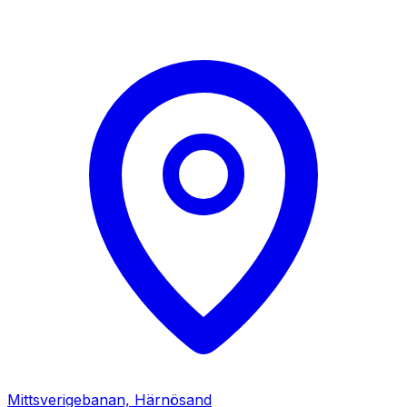
Mittsverigebanan, Härnösand