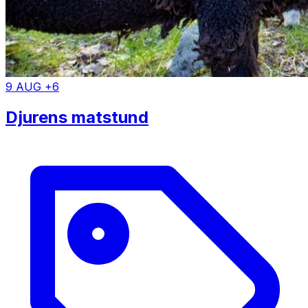
9 AUG +6
Djurens matstund