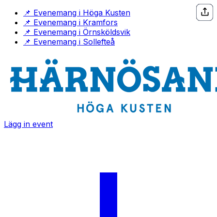
Hoppa till innehåll
(öppnas i ny flik)
📌
Evenemang i Höga Kusten
(öppnas i ny flik)
📌
Evenemang i Kramfors
(öppnas i ny flik)
📌
Evenemang i Örnsköldsvik
(öppnas i ny flik)
📌
Evenemang i Sollefteå
Lägg in event