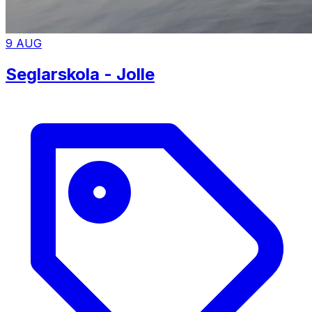
9 AUG
Seglarskola - Jolle