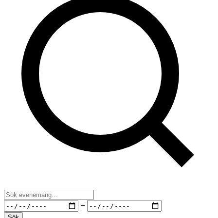
Från datum
Till datum
–
Sök